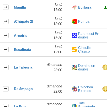
lundi
Manilla
Butifarra
19:00
lundi
¡Chúpate 2!
Pumba
18:00
lundi
Parcheesi En
Arcoíris
double
15:30
lundi
Cinquillo
Escalinata
Clásico
12:00
dimanche
Domino en
La Taberna
double
23:00
dimanche
Chinchón
Relámpago
Express
22:00
Tute
dimanche
La Puja
Subastado