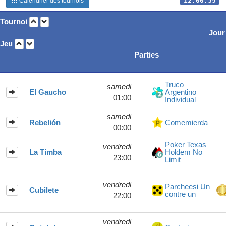
12:00:35
Calendrier des tournois
Tournoi
Jour
Jeu
Parties
Truco
samedi
El Gaucho
Argentino
01:00
Individual
samedi
Rebelión
Comemierda
00:00
Poker Texas
vendredi
La Timba
Holdem No
23:00
Limit
vendredi
Parcheesi Un
Cubilete
contre un
22:00
vendredi