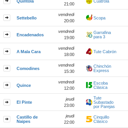
Quintola
Cuatrola
21:00
vendredi
Settebello
Scopa
20:00
vendredi
Garrafina
Encadenados
para 3
19:00
vendredi
A Mala Cara
Tute Cabrón
18:00
vendredi
Chinchón
Comodines
Express
15:30
vendredi
Escoba
Quince
Clásica
12:00
Tute
jeudi
El Pinte
Subastado
23:00
por Parejas
jeudi
Castillo de
Cinquillo
Naipes
Clásico
22:00