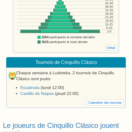
41-45
36-40
31-35
26-30
21-25
16-20
11-15
6-10
1-5
2054
participants la semaine dernière
3615
participants le mois dernier
Détail
Tournois de Cinquillo Clásico
Chaque semaine à Ludoteka, 2 tournois de Cinquillo
Clásico sont joués:
Escalinata
(
lundi
12:00
)
Castillo de Naipes
(
jeudi
22:00
)
Calendrier des tournois
Le joueurs de Cinquillo Clásico jouent