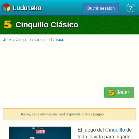
Ludoteka
?
Ouvrir session
Cinquillo Clásico
Jeux
›
Cinquillo
›
Cinquillo Clásico
Jouer
Désolé, cette information n'est disponible qu'en espagnol
El juego del
Cinquillo
de
toda la vida para jugarlo