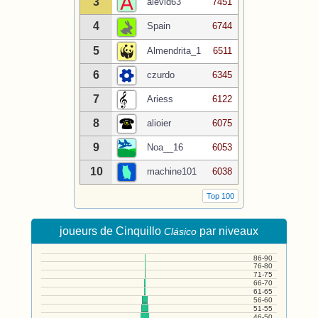
3
alevid63
7451
4
Spain
6744
5
Almendrita_1
6511
6
czurdo
6345
7
Ariess
6122
8
alioier
6075
9
Noa__16
6053
10
machine101
6038
Top 100
joueurs de Cinquillo
par niveaux
Clásico
86-90
76-80
71-75
66-70
61-65
56-60
51-55
46-50