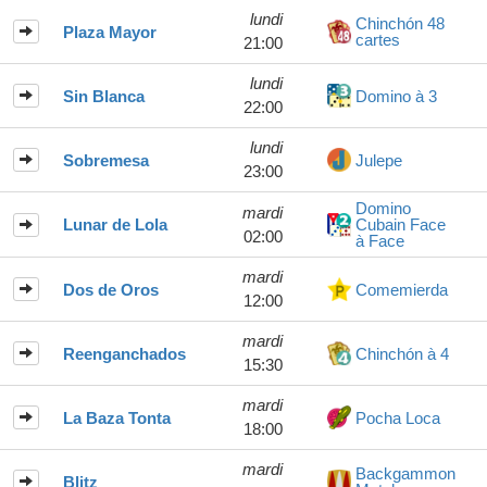
lundi
Chinchón 48
Plaza Mayor
cartes
21:00
lundi
Sin Blanca
Domino à 3
22:00
lundi
Sobremesa
Julepe
23:00
Domino
mardi
Lunar de Lola
Cubain Face
02:00
à Face
mardi
Dos de Oros
Comemierda
12:00
mardi
Reenganchados
Chinchón à 4
15:30
mardi
La Baza Tonta
Pocha Loca
18:00
mardi
Backgammon
Blitz