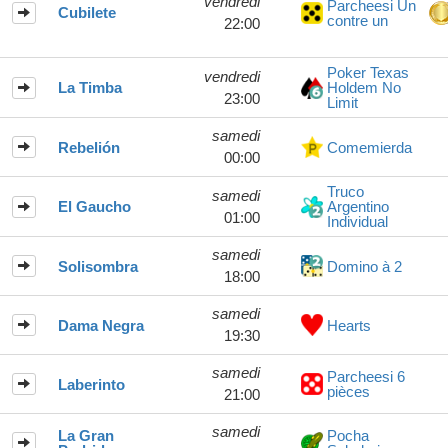
vendredi
Parcheesi Un
Cubilete
contre un
22:00
Poker Texas
vendredi
La Timba
Holdem No
23:00
Limit
samedi
Rebelión
Comemierda
00:00
Truco
samedi
El Gaucho
Argentino
01:00
Individual
samedi
Solisombra
Domino à 2
18:00
samedi
Dama Negra
Hearts
19:30
samedi
Parcheesi 6
Laberinto
pièces
21:00
samedi
La Gran
Pocha