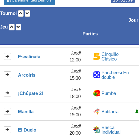
10:01:59
Calendrier des tournois
Tournoi
Jour
Jeu
Parties
lundi
Cinquillo
Escalinata
Clásico
12:00
lundi
Parcheesi En
Arcoíris
double
15:30
lundi
¡Chúpate 2!
Pumba
18:00
lundi
Manilla
Butifarra
19:00
lundi
Brisca
El Duelo
Individual
20:00