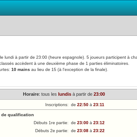
e lundi à partir de 23:00 (heure espagnole). 5 joueurs participent à ch
ux classés accèdent à une deuxième phase de 1 parties éliminatoires.
urtes:
10 mains
au lieu de 15 (à l'exception de la finale).
Horaire
: tous les
lundi
s
à partir de
23:00
Inscriptions:
de
22:50
à
23:11
de qualification
Débuts 1re partie:
de
23:00
à
23:12
Débuts 2e partie:
de
23:08
à
23:22