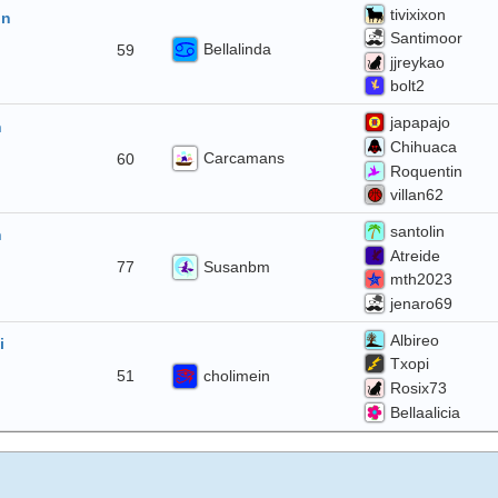
tivixixon
in
Santimoor
Bellalinda
59
jjreykao
bolt2
japapajo
n
Chihuaca
Carcamans
60
Roquentin
villan62
santolin
n
Atreide
Susanbm
77
mth2023
jenaro69
Albireo
i
Txopi
cholimein
51
Rosix73
Bellaalicia