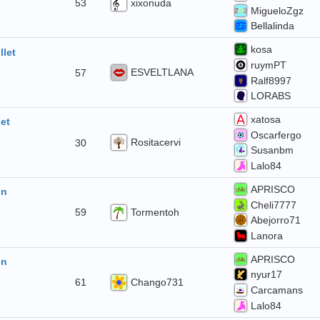
xixonuda
53
MigueloZgz
Bellalinda
kosa
llet
ruymPT
ESVELTLANA
57
Ralf8997
LORABS
xatosa
let
Oscarfergo
Rositacervi
30
Susanbm
Lalo84
APRISCO
in
Cheli7777
Tormentoh
59
Abejorro71
Lanora
APRISCO
in
nyur17
Chango731
61
Carcamans
Lalo84