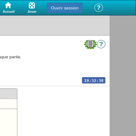
?
Ouvrir session
Jouer
Accueil
?
aque partie.
19:32:38