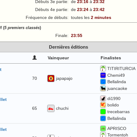
Débuts 3e partie:
de
23:16
à
23:32
Débuts 4e partie:
de
23:24
à
23:42
Fréquence de débuts:
toutes les
2 minutes
ff
(
5 premiers classés
)
Finale:
23:55
Dernières éditions
Vainqueur
Finalistes
TITIRITURCIA
t
Chemi49
japapajo
70
Bellalinda
juancaoke
di1990
llet
bolido
chuchi
65
trecebarras
Bellalinda
APRISCO
llet
Tormentoh