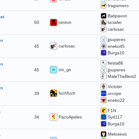
fragismero
Batipavon
let
renton
50
luciafer
carlosac
jjsuperes
in
carlosac
45
eneko45
Burga10
fiesta86
in
six_gs
45
jjsuperes
MaleTheBest2
Victotin
in
fuchfuch
39
urcope
eneko22
F1N
n
PacoApeles
34
Syd117
Burga10
Melosevic
n