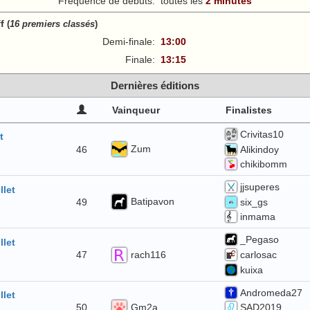
Fréquence de débuts:
toutes les
2 minutes
ff
(
16 premiers classés
)
Demi-finale:
13:00
Finale:
13:15
Dernières éditions
Vainqueur
Finalistes
Crivitas10
t
Zum
46
Alikindoy
chikibomm
jjsuperes
llet
Batipavon
49
six_gs
inmama
_Pegaso
llet
rach116
47
carlosac
kuixa
Andromeda27
llet
Gm2a
50
SAD2019