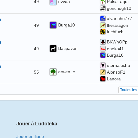
evvaa
49
Pulsa_aqui
gonchogh10
alvarinho777
i
Burga10
49
Ikeraragon
fuchfuch
BKWhOPp
i
Batipavon
49
eneko41
Burga10
eternalucha
i
arwen_e
55
AlonsoF1
Lanora
Toutes les
Jouer à Ludoteka
Jouer en ligne