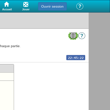
?
Ouvrir session
Jouer
Accueil
?
chaque partie.
22:45:22