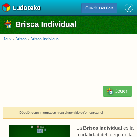
Ludoteka
?
Ouvrir session
Brisca Individual
Jeux
›
Brisca
›
Brisca Individual
Jouer
Désolé, cette information n'est disponible qu'en espagnol
La
Brisca Individual
es la
modalidad del juego de la