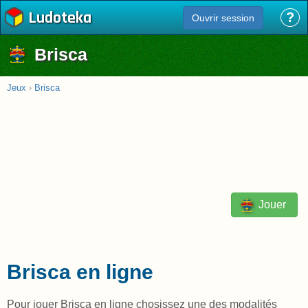
Ludoteka
?
Ouvrir session
Brisca
Jeux
›
Brisca
Jouer
Brisca en ligne
Pour jouer Brisca en ligne chosissez une des modalités