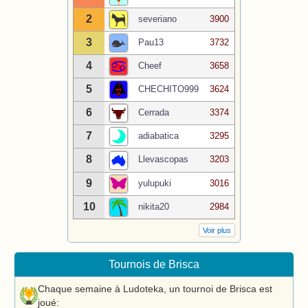
2
severiano
3900
3
Pau13
3732
4
Cheef
3658
5
CHECHITO999
3624
6
Cerrada
3374
7
adiabatica
3295
8
Llevascopas
3203
9
yulupuki
3016
10
nikita20
2984
Voir plus
Tournois de Brisca
Chaque semaine à Ludoteka, un tournoi de Brisca est
joué: