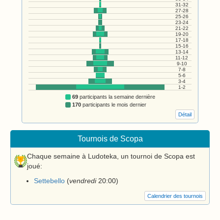
31-32
27-28
25-26
23-24
21-22
19-20
17-18
15-16
13-14
11-12
9-10
7-8
5-6
3-4
1-2
69
participants la semaine dernière
170
participants le mois dernier
Détail
Tournois de Scopa
Chaque semaine à Ludoteka, un tournoi de Scopa est
joué:
Settebello
(
vendredi
20:00
)
Calendrier des tournois