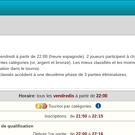
endredi à partir de 22:00 (heure espagnole). 2 joueurs participent à ch
tes catégories (or, argent et bronze). Les mieux classifiés et les moins
ation dans le tournoi.
ux classés accèdent à une deuxième phase de 3 parties éliminatoires.
Horaire
: tous les
vendredi
s
à partir de
22:00
i
Tournoi par catégories
Inscriptions:
de
21:50
à
22:15
de qualification
Débuts 1re partie:
de
22:00
à
22:16