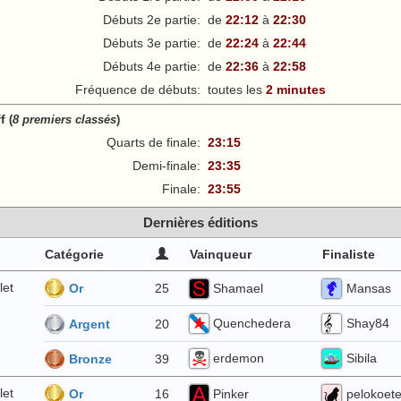
Débuts 2e partie:
de
22:12
à
22:30
Débuts 3e partie:
de
22:24
à
22:44
Débuts 4e partie:
de
22:36
à
22:58
Fréquence de débuts:
toutes les
2 minutes
ff
(
8 premiers classés
)
Quarts de finale:
23:15
Demi-finale:
23:35
Finale:
23:55
Dernières éditions
Catégorie
Vainqueur
Finaliste
let
Shamael
Mansas
25
Or
Quenchedera
Shay84
20
Argent
erdemon
Sibila
39
Bronze
let
Pinker
pelokoet
16
Or