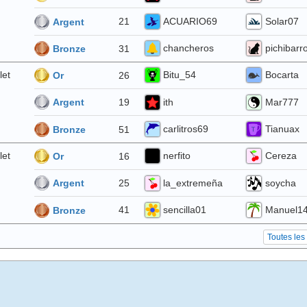
ACUARIO69
Solar07
21
Argent
chancheros
pichibarr
31
Bronze
let
Bitu_54
Bocarta
26
Or
ith
Mar777
19
Argent
carlitros69
Tianuax
51
Bronze
let
nerfito
Cereza
16
Or
la_extremeña
soycha
25
Argent
sencilla01
Manuel1
41
Bronze
Toutes les