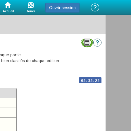
?
Ouvrir session
Jouer
Accueil
?
aque partie.
 bien clasifiés de chaque édition
03:33:22