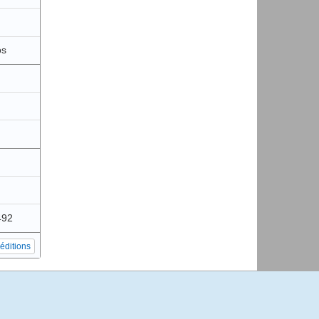
os
492
 éditions