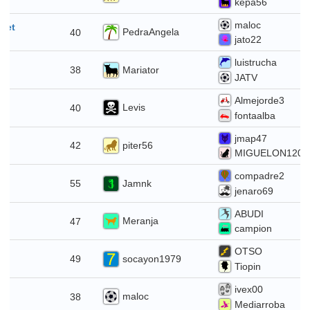
kepa56
maloc
llet
PedraAngela
40
jato22
luistrucha
let
Mariator
38
JATV
Almejorde3
in
Levis
40
fontaalba
jmap47
in
piter56
42
MIGUELON1202
compadre2
in
Jamnk
55
jenaro69
ABUDI
n
Meranja
47
campion
OTSO
i
socayon1979
49
Tiopin
ivex00
i
maloc
38
Mediarroba