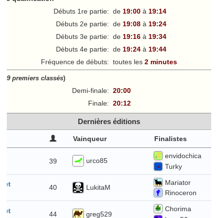
Débuts 1re partie:
de
19:00
à
19:14
Débuts 2e partie:
de
19:08
à
19:24
Débuts 3e partie:
de
19:16
à
19:34
Débuts 4e partie:
de
19:24
à
19:44
Fréquence de débuts:
toutes les
2 minutes
ff
(
9 premiers classés
)
Demi-finale:
20:00
Finale:
20:12
Dernières éditions
Vainqueur
Finalistes
envidochica
t
urco85
39
Turky
Mariator
llet
LukitaM
40
Rinoceron
Chorima
llet
greg529
44