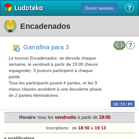
Ludoteka
?
Ouvrir session
Encadenados
?
Garrafina para 3
Le tournoi
Encadenados
, se déroule chaque
semaine, le vendredi à partir de 19:00 (heure
espagnole). 3 joueurs participent à chaque
partie.
Tous les participants jouent 4 parties, et les 9
mieux classés accèdent à une deuxième phase
de 2 parties éliminatoires.
10:55:05
Horaire
: tous les
vendredi
s
à partir de
19:00
Inscriptions:
de
18:50
à
19:13
de qualification