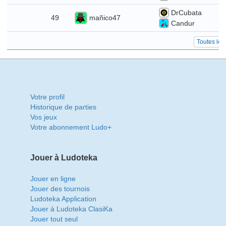
DrCubata
i
mañico47
49
Candur
Toutes les
Votre profil
Historique de parties
Vos jeux
Votre abonnement Ludo+
Jouer à Ludoteka
Jouer en ligne
Jouer des tournois
Ludoteka Application
Jouer à Ludoteka ClasiKa
Jouer tout seul