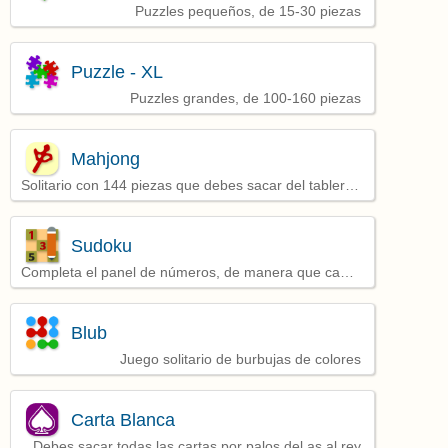
Puzzles pequeños, de 15-30 piezas
Puzzle - XL
Puzzles grandes, de 100-160 piezas
Mahjong
Solitario con 144 piezas que debes sacar del tablero
formando parejas
Sudoku
Completa el panel de números, de manera que cada
uno aparezca una sola vez en cada fila, en cada
columna y en cada cuadrado
Blub
Juego solitario de burbujas de colores
Carta Blanca
Debes sacar todas las cartas por palos del as al rey