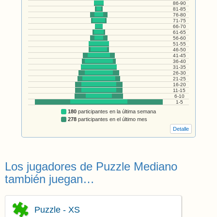
86-90
81-85
76-80
71-75
66-70
61-65
56-60
51-55
46-50
41-45
36-40
31-35
26-30
21-25
16-20
11-15
6-10
1-5
180
participantes en la última semana
278
participantes en el último mes
Detalle
Los jugadores de Puzzle Mediano
también juegan…
Puzzle - XS