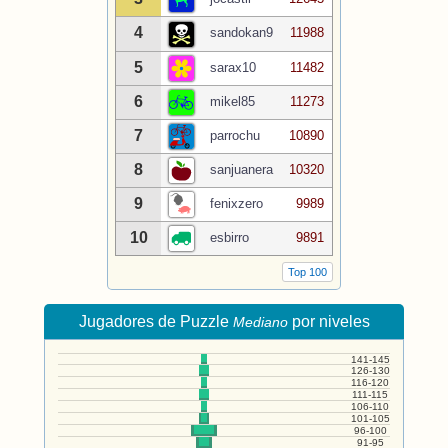
4
sandokan9
11988
5
sarax10
11482
6
mikel85
11273
7
parrochu
10890
8
sanjuanera
10320
9
fenixzero
9989
10
esbirro
9891
Top 100
Jugadores de Puzzle
por niveles
Mediano
141-145
126-130
116-120
111-115
106-110
101-105
96-100
91-95