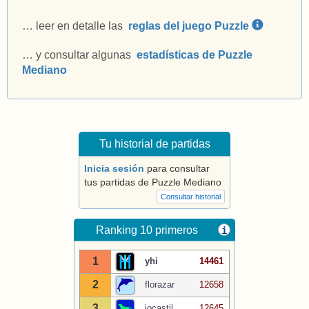
… leer en detalle las
reglas del juego Puzzle
… y consultar algunas
estadísticas de Puzzle
Mediano
Tu historial de partidas
Inicia sesión
para consultar
tus partidas de Puzzle Mediano
Consultar historial
Ranking 10 primeros
i
1
yhi
14461
2
florazar
12658
3
jocastil
12645