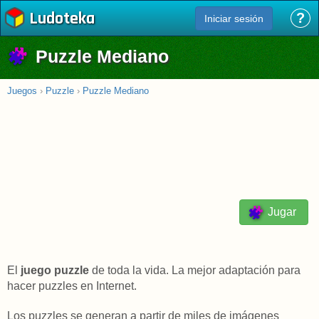
Ludoteka
?
Iniciar sesión
Puzzle Mediano
Juegos
›
Puzzle
›
Puzzle Mediano
Jugar
El
juego puzzle
de toda la vida. La mejor adaptación para
hacer puzzles en Internet.
Los puzzles se generan a partir de miles de imágenes