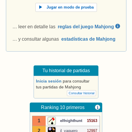
Jugar en modo de prueba
… leer en detalle las
reglas del juego Mahjong
… y consultar algunas
estadísticas de Mahjong
Tu historial de partidas
Inicia sesión
para consultar
tus partidas de Mahjong
Consultar historial
Ranking 10 primeros
i
1
elfnighthunt
15163
2
jl_vaquero
12997