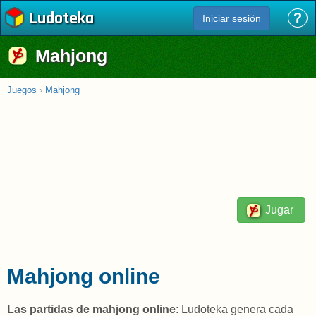
Ludoteka
?
Iniciar sesión
Mahjong
Juegos
›
Mahjong
Jugar
Mahjong online
Las partidas de mahjong online
: Ludoteka genera cada