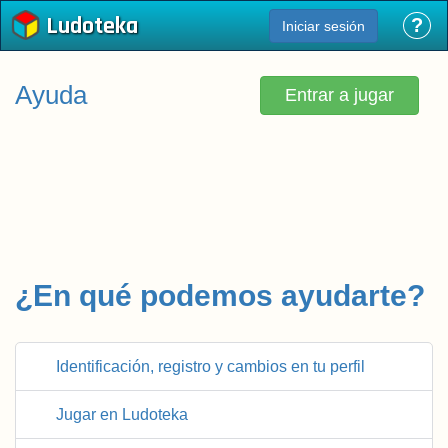
Ludoteka
?
Iniciar sesión
Ayuda
Entrar a jugar
¿En qué podemos ayudarte?
Identificación, registro y cambios en tu perfil
Quiero jugar en Ludoteka, ¿necesito
Jugar en Ludoteka
registrarme?
Quiero abrir una nueva cuenta