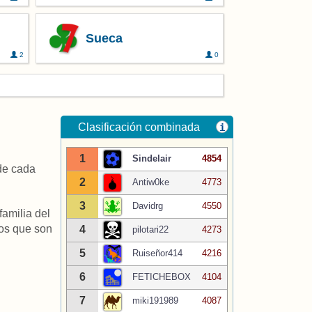
Sueca
2
0
Clasificación combinada
i
1
Sindelair
4854
de cada
2
Antiw0ke
4773
3
Davidrg
4550
amilia del
los que son
4
pilotari22
4273
5
Ruiseñor414
4216
6
FETICHEBOX
4104
7
miki191989
4087