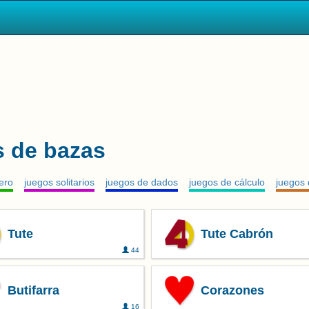
s de bazas
ero
juegos solitarios
juegos de dados
juegos de cálculo
juegos
Tute
Tute Cabrón
44
Butifarra
Corazones
16