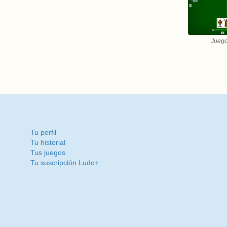
Juego
Tu perfil
Tu historial
Tus juegos
Tu suscripción Ludo+