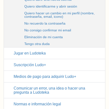
Quiero identificarme y abrir sesión
Quiero hacer un cambio en mi perfil (nombre,
contraseña, email, icono)
No recuerdo la contraseña
No consigo confirmar mi email
Eliminación de mi cuenta
Tengo otra duda
Jugar en Ludoteka
¿Qué es Ludoteka?
Suscripción Ludo+
¿Por qué jugar en Ludoteka?
¿Qué es Ludo+?
¿Qué juegos hay en Ludoteka?
Medios de pago para adquirir Ludo+
Quiero tener Ludo+, ¿cuánto vale?
WEB y APP, dos formas de entrar a jugar
Pago con tarjeta bancaria
APP y WEB, dos formas de obtener suscripción
Comunicar un error, una idea o hacer una
Cómo empezar a jugar
pregunta a Ludoteka
Pago con Paypal
¿Puedo jugar gratis?
Area de encuentro y arranque de partidas
Pago con Banca Online
¿Puedo compartir mi suscripción con otro
Comunicar un error en una partida
Salas privadas
Normas e información legal
jugador?
Comunicar un error o anomalía en el
Pago con Bizum