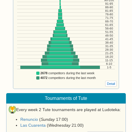
96-100
91-95
86-90
81-85
76-80
71-75
66-70
61-65
56-60
51-55
46-50
41-45
36-40
31-35
26-30
21-25
16-20
11-15
6-10
1-5
2678
competitors during the last week
4072
competitors during the last month
Detail
Tournaments of Tute
Every week 2 Tute tournaments are played at Ludoteka:
Renuncio
(
Sunday
17:00
)
Las Cuarenta
(
Wednesday
21:00
)