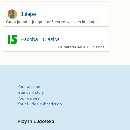
cartas, y van reponiendo tras jugar cada baza
Julepe
Cada jugador juega con 5 cartas y, si decide jugar la
mano, debe intentar lograr al menos 2 bazas
Escoba - Clásica
La partida es a 15 puntos
Your account
Games history
Your games
Your Ludo+ subscription
Play in Ludoteka