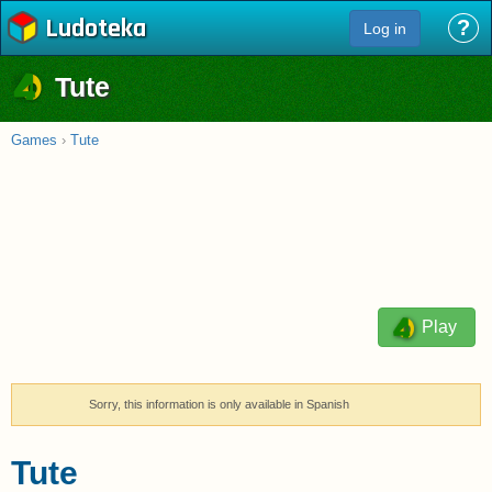
Ludoteka
?
Log in
Tute
Games
›
Tute
Play
Sorry, this information is only available in Spanish
Tute