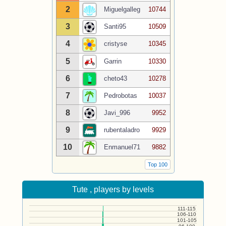
2
Miguelgalleg
10744
3
Santi95
10509
4
cristyse
10345
5
Garrin
10330
6
cheto43
10278
7
Pedrobotas
10037
8
Javi_996
9952
9
rubentaladro
9929
10
Enmanuel71
9882
Top 100
Tute , players by levels
111-115
106-110
101-105