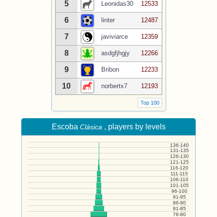
5
Leonidas30
12533
6
linter
12487
7
javiviarce
12359
8
asdgfjhgjy
12266
9
Bribon
12233
10
norbertx7
12193
Top 100
Escoba
, players by levels
Clásica
136-140
131-135
126-130
121-125
116-120
111-115
106-110
101-105
96-100
91-95
86-90
81-85
76-80