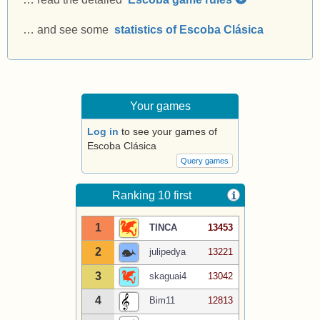
… and see some
statistics of Escoba Clásica
Your games
Log in
to see your games of
Escoba Clásica
Query games
Ranking 10 first
i
1
TINCA
13453
2
julipedya
13221
3
skaguai4
13042
4
Bim11
12813