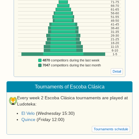
71-75
66-70
61-65
56-60
51-55
46-50
41-45
36-40
31-35
26-30
21-25
16-20
11-15
6-10
1-5
4870
competitors during the last week
7047
competitors during the last month
Detail
Tournaments of Escoba Clásica
Every week 2 Escoba Clásica tournaments are played at
Ludoteka:
El Velo
(
Wednesday
15:30
)
Quince
(
Friday
12:00
)
Tournaments schedule