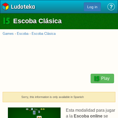
Ludoteka
?
Log in
Escoba Clásica
Games
›
Escoba
›
Escoba Clásica
Play
Sorry, this information is only available in Spanish
Esta modalidad para jugar
a la
Escoba online
se