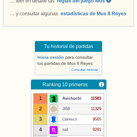
… leer en detalle las
reglas del juego Mus
… y consultar algunas
estadísticas de Mus 8 Reyes
Tu historial de partidas
Inicia sesión
para consultar
tus partidas de Mus 8 Reyes
Consultar historial
Ranking 10 primeros
i
1
Avichuchi
11583
2
Jl58
11329
3
Llanisco
9565
4
rud
9291