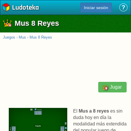
Ludoteka
?
Iniciar sesión
Mus 8 Reyes
Juegos
›
Mus
›
Mus 8 Reyes
Jugar
El
Mus a 8 reyes
es sin
duda hoy en día la
modalidad más extendida
del popular juego de