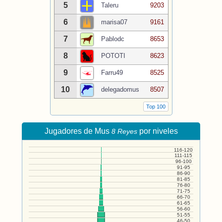
5
Taleru
9203
6
marisa07
9161
7
Pablodc
8653
8
POTOTI
8623
9
Farru49
8525
10
delegadomus
8507
Top 100
Jugadores de Mus
por niveles
8 Reyes
116-120
111-115
96-100
91-95
86-90
81-85
76-80
71-75
66-70
61-65
56-60
51-55
46-50