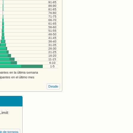
91-95
86-90
81-85
76-80
71-75
66-70
61-65
56-60
51-55
46-50
41-45
36-40
31-35
26-30
21-25
16-20
11-15
6-10
1-5
pantes en la última semana
ipantes en el último mes
Detalle
imit:
io de torneos