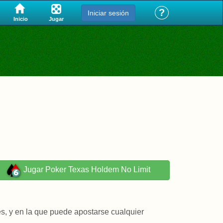
?
Iniciar sesión
Jugar
Inicio
Jugar
Poker Texas Holdem No Limit
es, y en la que puede apostarse cualquier