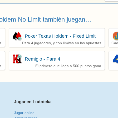
Holdem No Limit también juegan…
Poker Texas Holdem - Fixed Limit
a
Para 4 jugadores, y con límites en las apuestas
Cad
man
Remigio - Para 4
a
El primero que llega a 500 puntos gana
Jugar en Ludoteka
Jugar online