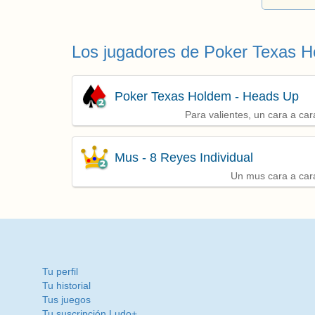
Los jugadores de Poker Texas 
Poker Texas Holdem - Heads Up
Para valientes, un cara a car
Mus - 8 Reyes Individual
Un mus cara a car
Tu perfil
Tu historial
Tus juegos
Tu suscripción Ludo+