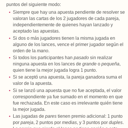
puntos del siguiente modo:
Siempre que hay una apuesta pendiente de resolver se
valoran las cartas de los 2 jugadores de cada pareja,
independientemente de quienes hayan lanzado y
aceptado las apuestas.
Si dos o más jugadores tienen la misma jugada en
alguno de los lances, vence el primer jugador según el
orden de la
mano
.
Si todos los participantes han
pasado
sin realizar
ninguna apuesta en los lances de
grande
o
pequeña
,
quien tiene la mejor jugada logra 1 punto.
Si se aceptó una apuesta, la pareja ganadora suma el
valor de la apuesta.
Si se lanzó una apuesta que no fue aceptada, el valor
correspondiente ya fue sumado en el momento en que
fue rechazada. En este caso es irrelevante quién tiene
la mejor jugada.
Las jugadas de
pares
tienen premio adicional: 1 punto
por
pareja
, 2 puntos por
medias
, y 3 puntos por
duples
.