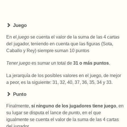
Juego
En el
juego
se cuenta el valor de la suma de las 4 cartas
del jugador, teniendo en cuenta que las figuras (Sota,
Caballo y Rey) siempre suman 10 puntos
Tener juego
es sumar un total de
31 o más puntos
.
La jerarquía de los posibles valores en el juego, de mejor
a peor, es la siguiente: 31, 32, 40, 37, 36, 35, 34 y 33.
Punto
Finalmente,
si ninguno de los jugadores tiene juego
, en
su lugar se disputa el lance de
punto
, en el que
igualmente se cuenta el valor de la suma de las 4 cartas
del jugador.