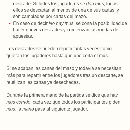
descarte. Si todos los jugadores
se dan mus
, todos
ellos se descartan al menos de una de sus cartas, y
son cambiadas por cartas del mazo.
En caso de decir
No hay mus
, se corta la posibilidad de
hacer nuevos descartes y comienzan las rondas de
apuestas.
Los descartes se pueden repetir tantas veces como
quieran los jugadores hasta que uno corta el mus.
Si se acaban las cartas del mazo y todavía se necesitan
más para repartir entre los jugadores tras un descarte, se
reutilizan las cartas ya desechadas.
Durante la primera mano de la partida se dice que hay
mus corrido
: cada vez que todos los participantes piden
mus
, la
mano
pasa al siguiente jugador.