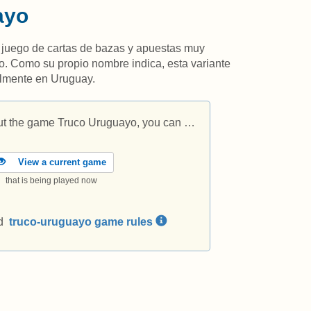
ayo
juego de cartas de bazas y apuestas muy
o. Como su propio nombre indica, esta variante
almente en Uruguay.
t the game Truco Uruguayo, you can …
View a current game
that is being played now
ed
truco-uruguayo game rules