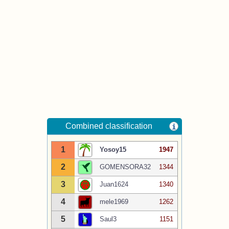
Combined classification
i
1
Yosoy15
1947
2
GOMENSORA32
1344
3
Juan1624
1340
4
mele1969
1262
5
Saul3
1151