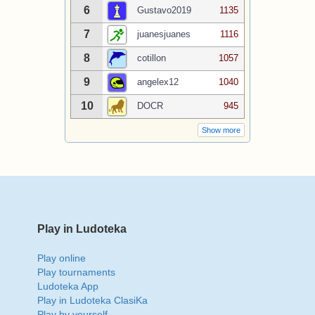
6
Gustavo2019
1135
7
juanesjuanes
1116
8
cotillon
1057
9
angelex12
1040
10
DOCR
945
Show more
Play in Ludoteka
Play online
Play tournaments
Ludoteka App
Play in Ludoteka ClasiKa
Play by yourself