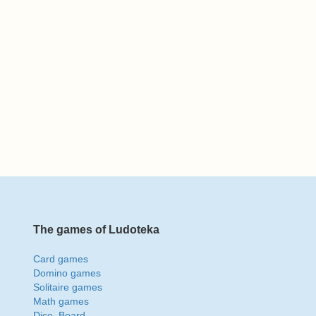
The games of Ludoteka
Card games
Domino games
Solitaire games
Math games
Dice
,
Board
, ...