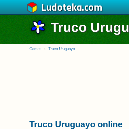
Ludoteka
Truco Urug
Games
›
Truco Uruguayo
Truco Uruguayo online