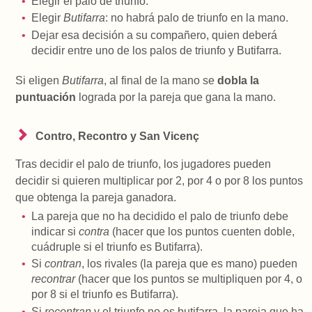
Elegir el palo de triunfo.
Elegir
Butifarra
: no habrá palo de triunfo en la mano.
Dejar esa decisión a su compañero, quien deberá
decidir entre uno de los palos de triunfo y Butifarra.
Si eligen
Butifarra
, al final de la mano se
dobla la
puntuación
lograda por la pareja que gana la mano.
Contro, Recontro y San Vicenç
Tras decidir el palo de triunfo, los jugadores pueden
decidir si quieren multiplicar por 2, por 4 o por 8 los puntos
que obtenga la pareja ganadora.
La pareja que no ha decidido el palo de triunfo debe
indicar si
contra
(hacer que los puntos cuenten doble,
cuádruple si el triunfo es Butifarra).
Si
contran
, los rivales (la pareja que es mano) pueden
recontrar
(hacer que los puntos se multipliquen por 4, o
por 8 si el triunfo es Butifarra).
Si
recontran
y el triunfo no es butifarra, la pareja que ha