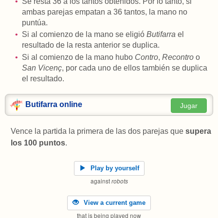
Se resta 36 a los tantos obtenidos. Por lo tanto, si
ambas parejas empatan a 36 tantos, la mano no
puntúa.
Si al comienzo de la mano se eligió
Butifarra
el
resultado de la resta anterior se duplica.
Si al comienzo de la mano hubo
Contro
,
Recontro
o
San Vicenç
, por cada uno de ellos también se duplica
el resultado.
Butifarra online
Jugar
Vence la partida la primera de las dos parejas que
supera
los 100 puntos
.
Play by yourself
against
robots
View a current game
that is being played now