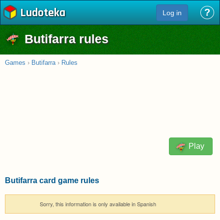
Ludoteka
?
Log in
Butifarra rules
Games
›
Butifarra
›
Rules
Play
Butifarra card game rules
Sorry, this information is only available in Spanish