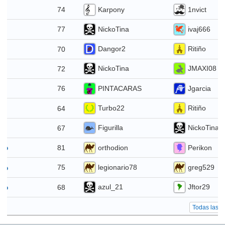
Karpony
1nvict
74
io
NickoTina
ivaj666
77
o
Dangor2
Ritiño
70
o
NickoTina
JMAXI08
72
nio
PINTACARAS
Jgarcia
76
nio
Turbo22
Ritiño
64
nio
Figurilla
NickoTina
67
io
orthodion
Perikon
81
ayo
legionario78
greg529
75
ayo
azul_21
Jftor29
68
ayo
Todas las e