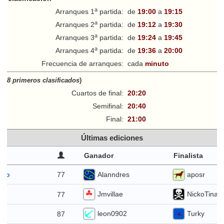
a
Arranques 1
partida:
de
19:00
a
19:15
a
Arranques 2
partida:
de
19:12
a
19:30
a
Arranques 3
partida:
de
19:24
a
19:45
a
Arranques 4
partida:
de
19:36
a
20:00
Frecuencia de arranques:
cada
minuto
ff
(
8 primeros clasificados
)
Cuartos de final:
20:20
Semifinal:
20:40
Final:
21:00
Últimas ediciones
Ganador
Finalista
Alanndres
aposr
77
sto
Jmvillae
NickoTina
77
io
leon0902
Turky
87
io