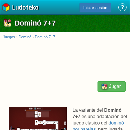
Ludoteka
?
Iniciar sesión
Dominó 7+7
Juegos
›
Dominó
›
Dominó 7+7
Jugar
La variante del
Dominó
7+7
es una adaptación del
juego clásico del
dominó
por parejas
, pero jugada