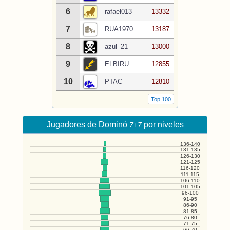
6
rafael013
13332
7
RUA1970
13187
8
azul_21
13000
9
ELBIRU
12855
10
PTAC
12810
Top 100
Jugadores de Dominó
por niveles
7+7
136-140
131-135
126-130
121-125
116-120
111-115
106-110
101-105
96-100
91-95
86-90
81-85
76-80
71-75
66-70