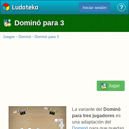
Ludoteka
?
Iniciar sesión
Dominó para 3
Juegos
›
Dominó
›
Dominó para 3
Jugar
La variante del
Dominó
para tres jugadores
es
una adaptación del
Dominó
para que puedan