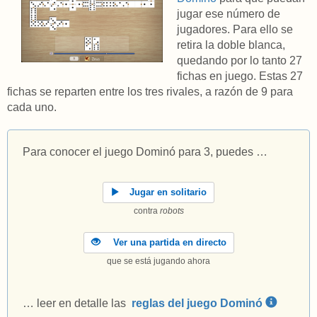
jugar ese número de
jugadores. Para ello se
retira la doble blanca,
quedando por lo tanto 27
fichas en juego. Estas 27
fichas se reparten entre los tres rivales, a razón de 9 para
cada uno.
Para conocer el juego Dominó para 3, puedes …
Jugar en solitario
contra
robots
Ver una partida en directo
que se está jugando ahora
… leer en detalle las
reglas del juego Dominó