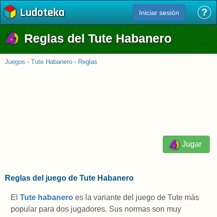
Ludoteka
?
Iniciar sesión
Reglas del Tute Habanero
Juegos
›
Tute Habanero
›
Reglas
Jugar
Reglas del juego de Tute Habanero
El
Tute habanero
es la variante del juego de Tute más
popular para dos jugadores. Sus normas son muy