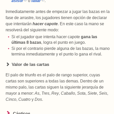
asistir
o
fallar
.
Inmediatamente antes de empezar a jugar las bazas en la
fase de arrastre, los jugadores tienen opción de declarar
que intentarán
hacer capote
. En este caso la mano se
resolverá del siguiente modo:
Si el jugador que intenta hacer capote
gana las
últimas 8 bazas
, logra el punto en juego.
Si por el contrario pierde alguna de las bazas, la mano
termina inmediatamente y el punto lo gana el rival.
Valor de las cartas
El palo de triunfo es el palo de rango superior, cuyas
cartas son superiores a todas las demas. Dentro de un
mismo palo, las cartas siguen la siguiente jerarquía de
mayor a menor:
As
,
Tres
,
Rey
,
Caballo
,
Sota
,
Siete
,
Seis
,
Cinco
,
Cuatro
y
Dos
.
Cánticos