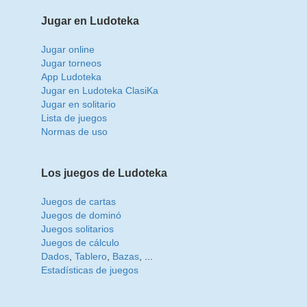
Jugar en Ludoteka
Jugar online
Jugar torneos
App Ludoteka
Jugar en Ludoteka ClasiKa
Jugar en solitario
Lista de juegos
Normas de uso
Los juegos de Ludoteka
Juegos de cartas
Juegos de dominó
Juegos solitarios
Juegos de cálculo
Dados
,
Tablero
,
Bazas
, ...
Estadísticas de juegos