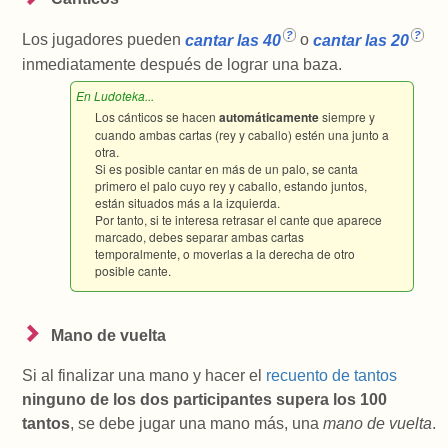
Los jugadores pueden
cantar las 40
o
cantar las 20
inmediatamente después de lograr una baza.
Los cánticos se hacen
automáticamente
siempre y
cuando ambas cartas (rey y caballo) estén una junto a
otra.
Si es posible cantar en más de un palo, se canta
primero el palo cuyo rey y caballo, estando juntos,
están situados más a la izquierda.
Por tanto, si te interesa retrasar el cante que aparece
marcado, debes separar ambas cartas
temporalmente, o moverlas a la derecha de otro
posible cante.
Mano de vuelta
Si al finalizar una mano y hacer el
recuento de tantos
ninguno de los dos participantes supera los 100
tantos
, se debe jugar una mano más, una
mano de vuelta
.