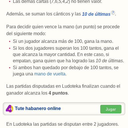
Las demás cartas (
7,6,5,4,2
) no tienen valor.
Además, se suman los cánticos y las
10 de últimas
.
Para decidir quien vence la mano (un punto) se procede
del siguiente modo:
Si un jugador alcanza más de 100, gana la mano.
Si los dos jugadores superan los 100 tantos, gana el
que alcanza la mayor cantidad. En este caso, si
empatan, gana quien que ha logrado las
10 de últimas
.
Si ambos han quedado por debajo de 100 tantos, se
juega una
mano de vuelta
.
Las partidas disputadas en Ludoteka finalizan cuando el
ganador alcanza los
4 puntos
.
Tute habanero online
Jugar
En Ludoteka las partidas se disputan entre 2 jugadores.