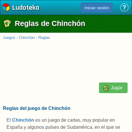
Ludoteka
?
Iniciar sesión
Reglas de Chinchón
Juegos
›
Chinchón
›
Reglas
Jugar
Reglas del juego de Chinchón
El
Chinchón
es un juego de cartas, muy popular en
España y algunos países de Sudamérica, en el que se