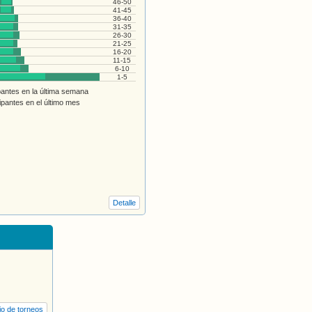
46-50
41-45
36-40
31-35
26-30
21-25
16-20
11-15
6-10
1-5
pantes en la última semana
ipantes en el último mes
Detalle
io de torneos