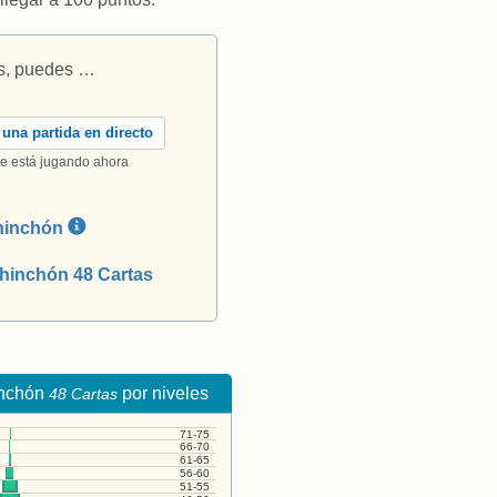
as, puedes …
una partida en directo
e está jugando ahora
Chinchón
Chinchón 48 Cartas
inchón
por niveles
48 Cartas
71-75
66-70
61-65
56-60
51-55