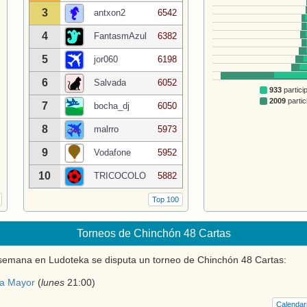
3
antxon2
6542
4
FantasmAzul
6382
5
jor060
6198
6
Salvada
6052
933
partici
2009
partic
7
bocha_dj
6050
8
malrro
5973
9
Vodafone
5952
10
TRICOCOLO
5882
Top 100
Torneos de Chinchón 48 Cartas
emana en Ludoteka se disputa un torneo de Chinchón 48 Cartas:
za Mayor
(
lunes
21:00
)
Calendar