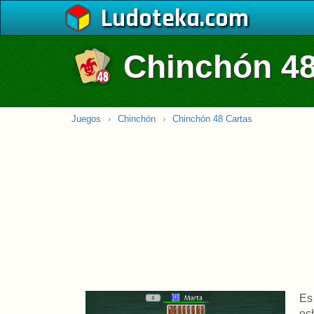
Ludoteka
Chinchón 48
Juegos
›
Chinchón
›
Chinchón 48 Cartas
Es
oc