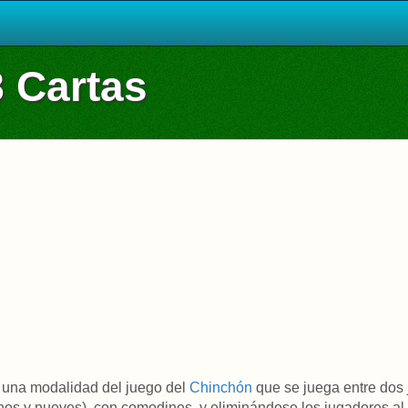
 Cartas
 una modalidad del juego del
Chinchón
que se juega entre dos 
hos y nueves), con comodines, y eliminándose los jugadores al 