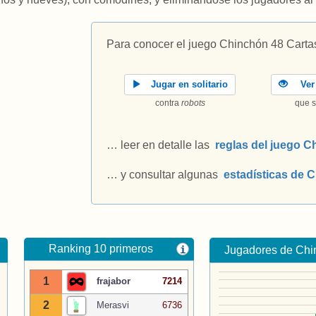
Para conocer el juego Chinchón 48 Cart
Jugar en solitario
Ver 
contra
robots
que s
… leer en detalle las
reglas del juego 
… y consultar algunas
estadísticas de 
Ranking 10 primeros
i
Jugadores de Ch
1
frajabor
7214
2
Merasvi
6736