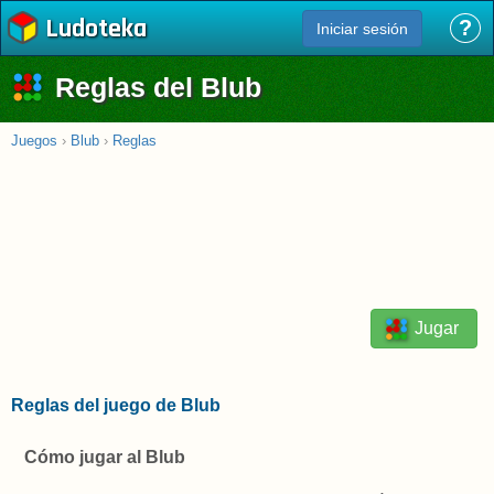
Ludoteka
?
Iniciar sesión
Reglas del Blub
Juegos
›
Blub
›
Reglas
Jugar
Reglas del juego de Blub
Cómo jugar al Blub