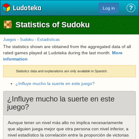
Ludoteka
?
Log in
Statistics of Sudoku
Juegos
›
Sudoku
›
Estadísticas
The statistics shown are obtained from the aggregated data of all
rated games played at Ludoteka during the last month.
More
information
Statistics data and explanations are only available in Spanish.
¿Influye mucho la suerte en este juego?
¿Influye mucho la suerte en este
juego?
Aunque tener un nivel más alto no implica necesariamente
que alguien juega mejor que otra persona con nivel inferior, a
nivel estadístico la correlación entre la proporción de victorias