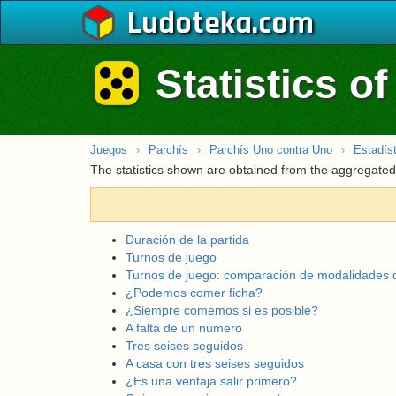
Ludoteka
Statistics o
Juegos
›
Parchís
›
Parchís Uno contra Uno
›
Estadís
The statistics shown are obtained from the aggregated
Duración de la partida
Turnos de juego
Turnos de juego: comparación de modalidades 
¿Podemos comer ficha?
¿Siempre comemos si es posible?
A falta de un número
Tres seises seguidos
A casa con tres seises seguidos
¿Es una ventaja salir primero?