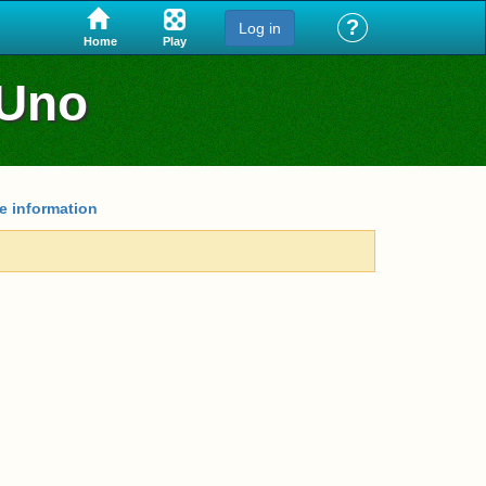
?
Log in
Play
Home
 Uno
e information