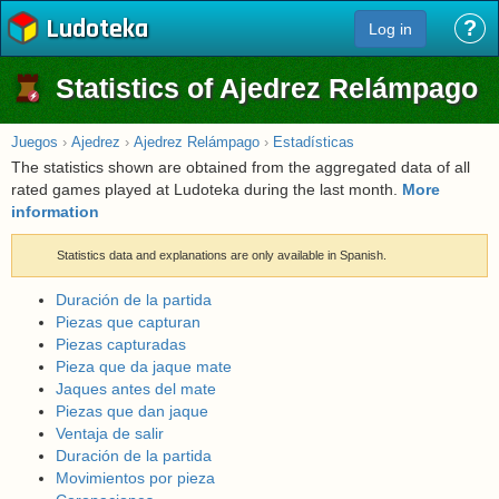
Ludoteka
?
Log in
Statistics of Ajedrez Relámpago
Juegos
›
Ajedrez
›
Ajedrez Relámpago
›
Estadísticas
The statistics shown are obtained from the aggregated data of all
rated games played at Ludoteka during the last month.
More
information
Statistics data and explanations are only available in Spanish.
Duración de la partida
Piezas que capturan
Piezas capturadas
Pieza que da jaque mate
Jaques antes del mate
Piezas que dan jaque
Ventaja de salir
Duración de la partida
Movimientos por pieza