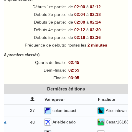
Débuts 1re partie:
de
02:00
à
02:12
Débuts 2e partie:
de
02:04
à
02:18
Débuts 3e partie:
de
02:08
à
02:24
Débuts 4e partie:
de
02:12
à
02:30
Débuts 5e partie:
de
02:16
à
02:36
Fréquence de débuts:
toutes les
2 minutes
ff
(
8 premiers classés
)
Quarts de finale:
02:45
Demi-finale:
02:55
Finale:
03:05
Dernières éditions
Vainqueur
Finaliste
colomboaust
Aliceintown
37
t
Arieldelgado
Cesar16188
48
llet