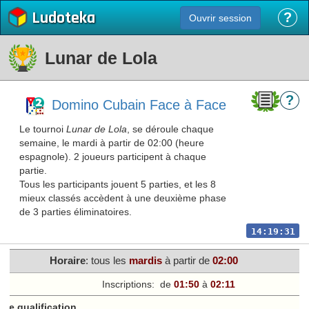
Ludoteka
?
Ouvrir session
Lunar de Lola
?
Domino Cubain Face à Face
Le tournoi
Lunar de Lola
, se déroule chaque
semaine, le mardi à partir de 02:00 (heure
espagnole). 2 joueurs participent à chaque
partie.
Tous les participants jouent 5 parties, et les 8
mieux classés accèdent à une deuxième phase
de 3 parties éliminatoires.
14:19:31
Horaire
: tous les
mardi
s
à partir de
02:00
Inscriptions:
de
01:50
à
02:11
de qualification