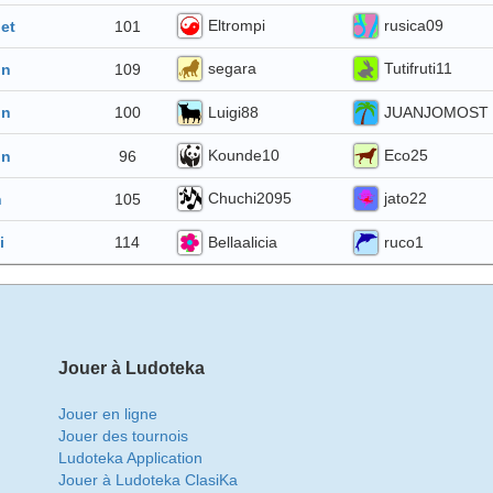
Eltrompi
rusica09
101
let
segara
Tutifruti11
109
in
Luigi88
JUANJOMOST
100
in
Kounde10
Eco25
96
in
Chuchi2095
jato22
105
n
Bellaalicia
ruco1
114
i
Jouer à Ludoteka
Jouer en ligne
Jouer des tournois
Ludoteka Application
Jouer à Ludoteka ClasiKa