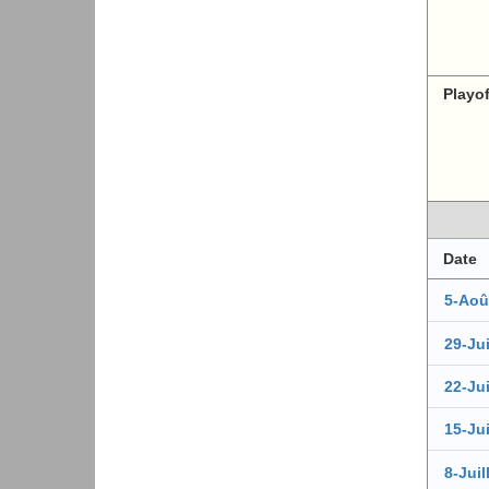
Playo
Date
5-Aoû
29-Jui
22-Jui
15-Jui
8-Juil