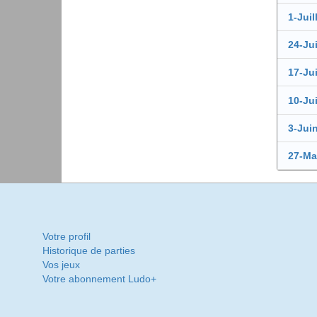
1-Juil
24-Ju
17-Ju
10-Ju
3-Jui
27-Ma
Votre profil
Historique de parties
Vos jeux
Votre abonnement Ludo+