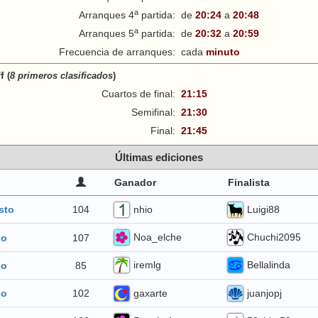
a
Arranques 4
partida:
de
20:24
a
20:48
a
Arranques 5
partida:
de
20:32
a
20:59
Frecuencia de arranques:
cada
minuto
ff
(
8 primeros clasificados
)
Cuartos de final:
21:15
Semifinal:
21:30
Final:
21:45
Últimas ediciones
Ganador
Finalista
nhio
Luigi88
104
sto
Noa_elche
Chuchi2095
107
io
iremlg
Bellalinda
85
io
gaxarte
juanjopj
102
io