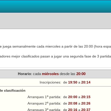
se juega semanalmente cada miercoles a partir de las 20:00 (hora espa
ugadores mejor clasificados pasan a jugar una segunda fase de 3 partida
Horario
: cada
miércoles
desde las
20:00
Inscripciones:
de
19:50
a
20:14
e clasificación
a
Arranques 1
partida:
de
20:00
a
20:15
a
Arranques 2
partida:
de
20:08
a
20:26
a
Arranques 3
partida:
de
20:16
a
20:37