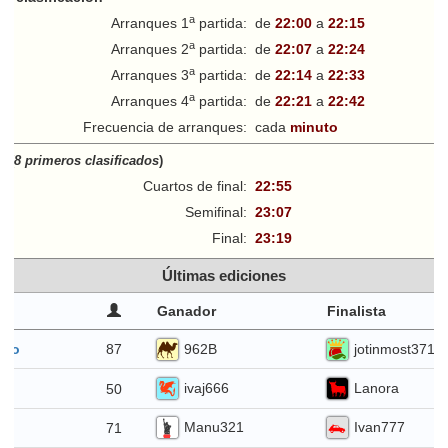
a
Arranques 1
partida:
de
22:00
a
22:15
a
Arranques 2
partida:
de
22:07
a
22:24
a
Arranques 3
partida:
de
22:14
a
22:33
a
Arranques 4
partida:
de
22:21
a
22:42
Frecuencia de arranques:
cada
minuto
ff
(
8 primeros clasificados
)
Cuartos de final:
22:55
Semifinal:
23:07
Final:
23:19
Últimas ediciones
Ganador
Finalista
962B
jotinmost371
87
sto
ivaj666
Lanora
50
io
Manu321
Ivan777
71
io