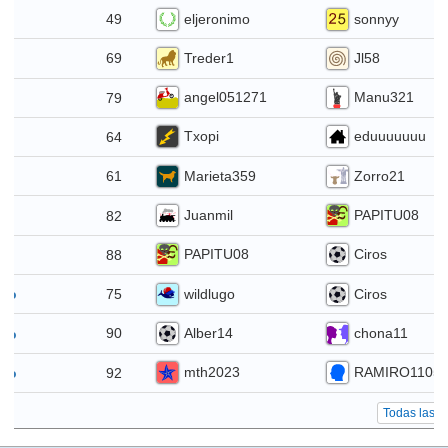
eljeronimo
sonnyy
49
io
Treder1
Jl58
69
o
angel051271
Manu321
79
o
Txopi
eduuuuuuu
64
nio
Marieta359
Zorro21
61
nio
Juanmil
PAPITU08
82
nio
PAPITU08
Ciros
88
io
wildlugo
Ciros
75
ayo
Alber14
chona11
90
ayo
mth2023
RAMIRO1105
92
ayo
Todas las e