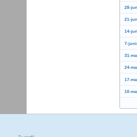
28-ju
21-ju
14-ju
7-jun
31-m
24-m
17-m
10-m