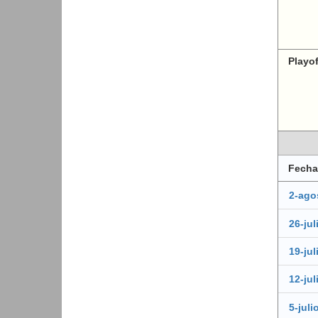
Playo
Fecha
2-ago
26-jul
19-jul
12-jul
5-juli