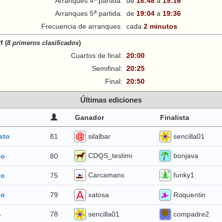
Arranques 4
partida:
de
18:48
a
19:16
a
Arranques 5
partida:
de
19:04
a
19:36
Frecuencia de arranques:
cada
2 minutos
ff
(
8 primeros clasificados
)
Cuartos de final:
20:00
Semifinal:
20:25
Final:
20:50
Últimas ediciones
Ganador
Finalista
silalbar
sencilla01
81
sto
CDQS_testimi
bonjava
80
io
Carcamans
funky1
75
io
xatosa
Roquentin
79
io
sencilla01
compadre2
78
o