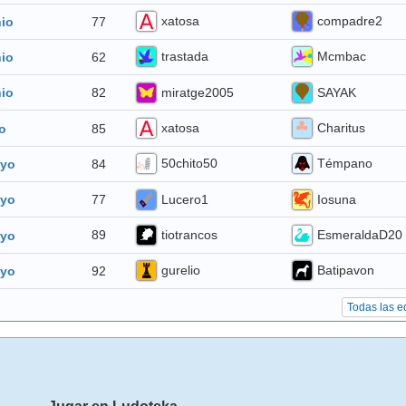
xatosa
compadre2
77
nio
trastada
Mcmbac
62
nio
miratge2005
SAYAK
82
nio
xatosa
Charitus
85
io
50chito50
Témpano
84
ayo
Lucero1
Iosuna
77
ayo
tiotrancos
EsmeraldaD20
89
ayo
gurelio
Batipavon
92
ayo
Todas las e