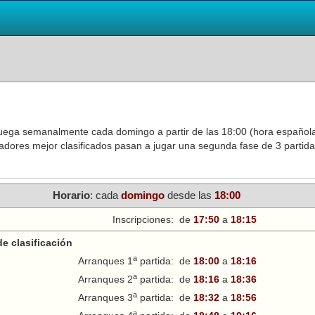
juega semanalmente cada domingo a partir de las 18:00 (hora española)
ugadores mejor clasificados pasan a jugar una segunda fase de 3 partida
Horario
: cada
domingo
desde las
18:00
Inscripciones:
de
17:50
a
18:15
e clasificación
a
Arranques 1
partida:
de
18:00
a
18:16
a
Arranques 2
partida:
de
18:16
a
18:36
a
Arranques 3
partida:
de
18:32
a
18:56
a