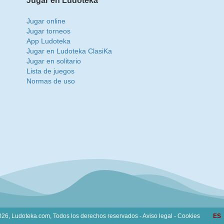
Jugar en Ludoteka
Jugar online
Jugar torneos
App Ludoteka
Jugar en Ludoteka ClasiKa
Jugar en solitario
Lista de juegos
Normas de uso
26, Ludoteka.com,
Todos los derechos reservados -
Aviso legal
-
Cookies
ES