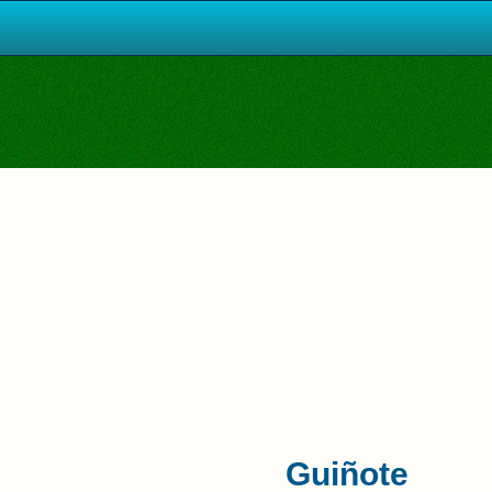
Guiñote