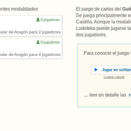
uientes modalidades
El juego de cartas del
Gui
Se juega principalmente e
0 jugadores
Castilla. Aunque la modal
Ludoteka puede jugarse ta
ular de Aragón para 2 jugadores
dos jugadores.
0 jugadores
Para conocer el juego
ular de Aragón para 4 jugadores
Jugar en solitar
contra
robots
… leer en detalle las