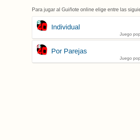
Para jugar al Guiñote online elige entre las sig
Individual
Juego pop
Por Parejas
Juego pop