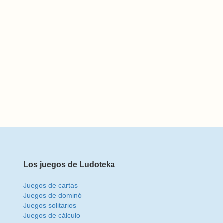
Los juegos de Ludoteka
Juegos de cartas
Juegos de dominó
Juegos solitarios
Juegos de cálculo