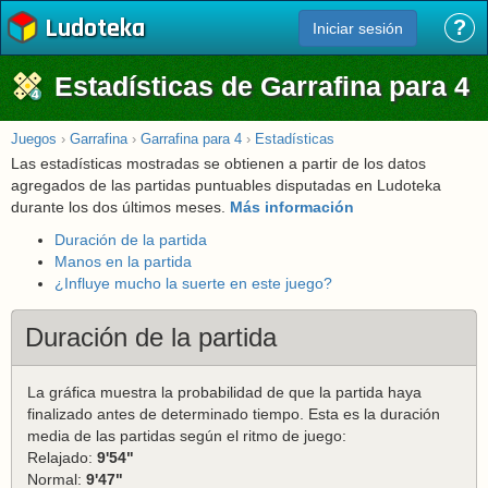
Ludoteka
?
Iniciar sesión
Estadísticas de Garrafina para 4
Juegos
›
Garrafina
›
Garrafina para 4
›
Estadísticas
Las estadísticas mostradas se obtienen a partir de los datos
agregados de las partidas puntuables disputadas en Ludoteka
durante los dos últimos meses.
Más información
Duración de la partida
Manos en la partida
¿Influye mucho la suerte en este juego?
Duración de la partida
La gráfica muestra la probabilidad de que la partida haya
finalizado antes de determinado tiempo. Esta es la duración
media de las partidas según el ritmo de juego:
Relajado:
9'54"
Normal:
9'47"