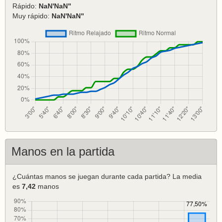
Rápido:
NaN'NaN"
Muy rápido:
NaN'NaN"
Manos en la partida
¿Cuántas manos se juegan durante cada partida? La media
es
7,42
manos