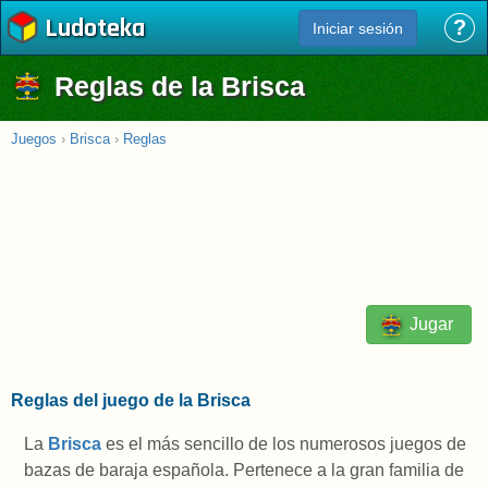
Ludoteka
?
Iniciar sesión
Reglas de la Brisca
Juegos
›
Brisca
›
Reglas
Jugar
Reglas del juego de la Brisca
La
Brisca
es el más sencillo de los numerosos juegos de
bazas de baraja española. Pertenece a la gran familia de