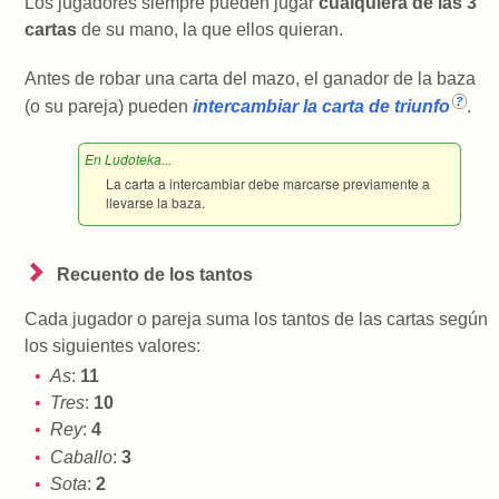
Los jugadores siempre pueden jugar
cualquiera de las 3
cartas
de su mano, la que ellos quieran.
Antes de robar una carta del mazo, el ganador de la baza
(o su pareja) pueden
intercambiar la carta de triunfo
.
La carta a intercambiar debe marcarse previamente a
llevarse la baza.
Recuento de los tantos
Cada jugador o pareja suma los tantos de las cartas según
los siguientes valores:
As
:
11
Tres
:
10
Rey
:
4
Caballo
:
3
Sota
:
2