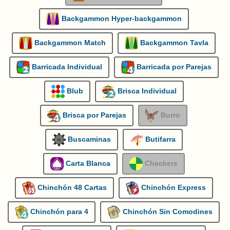
Backgammon Hyper-backgammon
Backgammon Match
Backgammon Tavla
Barricada Individual
Barricada por Parejas
Blub
Brisca Individual
Brisca por Parejas
Burro
Buscaminas
Butifarra
Carta Blanca
Checkers
Chinchón 48 Cartas
Chinchón Express
Chinchón para 4
Chinchón Sin Comodines