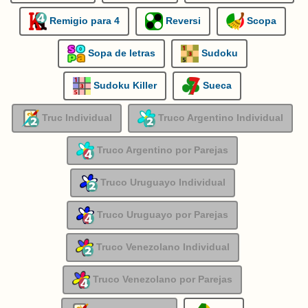
Remigio para 4
Reversi
Scopa
Sopa de letras
Sudoku
Sudoku Killer
Sueca
Truc Individual
Truco Argentino Individual
Truco Argentino por Parejas
Truco Uruguayo Individual
Truco Uruguayo por Parejas
Truco Venezolano Individual
Truco Venezolano por Parejas