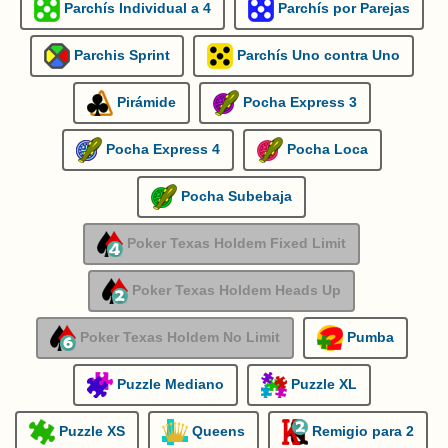
Parchís Individual a 4
Parchís por Parejas
Parchis Sprint
Parchís Uno contra Uno
Pirámide
Pocha Express 3
Pocha Express 4
Pocha Loca
Pocha Subebaja
Poker Texas Holdem Fixed Limit
Poker Texas Holdem Heads Up
Poker Texas Holdem No Limit
Pumba
Puzzle Mediano
Puzzle XL
Puzzle XS
Queens
Remigio para 2