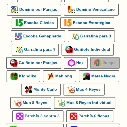
Dominó por Parejas
Dominó Venezolano
Escoba Clásica
Escoba Estratégica
Escoba Ganapierde
Garrafina para 3
Garrafina para 4
Guiñote Individual
Guiñote por Parejas
Hex
Julepe
Klondike
Mahjong
Marea Negra
Monte Carlo
Mus 4 Reyes
Mus 8 Reyes
Mus 8 Reyes Individual
Parchís 3 contra 3
Parchís 6 fichas