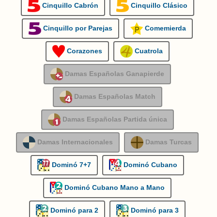
Cinquillo Cabrón
Cinquillo Clásico
Cinquillo por Parejas
Comemierda
Corazones
Cuatrola
Damas Españolas Ganapierde
Damas Españolas Match
Damas Españolas Partida única
Damas Internacionales
Damas Turcas
Dominó 7+7
Dominó Cubano
Dominó Cubano Mano a Mano
Dominó para 2
Dominó para 3