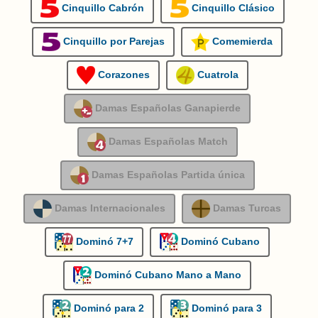
Cinquillo Cabrón
Cinquillo Clásico
Cinquillo por Parejas
Comemierda
Corazones
Cuatrola
Damas Españolas Ganapierde
Damas Españolas Match
Damas Españolas Partida única
Damas Internacionales
Damas Turcas
Dominó 7+7
Dominó Cubano
Dominó Cubano Mano a Mano
Dominó para 2
Dominó para 3