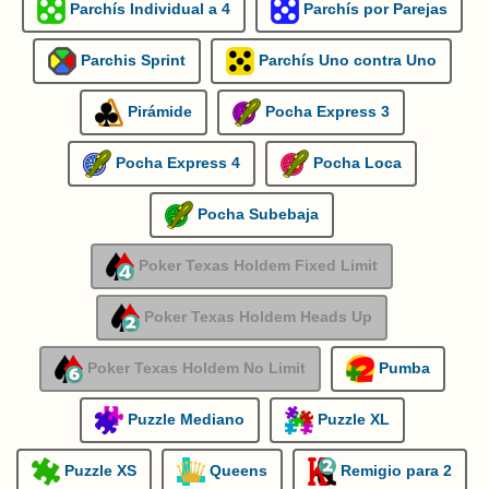
Parchís Individual a 4
Parchís por Parejas
Parchis Sprint
Parchís Uno contra Uno
Pirámide
Pocha Express 3
Pocha Express 4
Pocha Loca
Pocha Subebaja
Poker Texas Holdem Fixed Limit
Poker Texas Holdem Heads Up
Poker Texas Holdem No Limit
Pumba
Puzzle Mediano
Puzzle XL
Puzzle XS
Queens
Remigio para 2