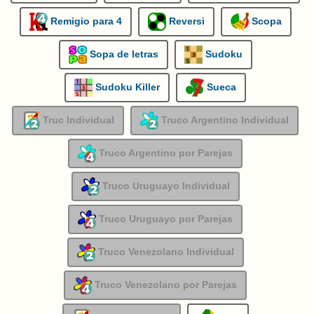
Remigio para 4
Reversi
Scopa
Sopa de letras
Sudoku
Sudoku Killer
Sueca
Truc Individual
Truco Argentino Individual
Truco Argentino por Parejas
Truco Uruguayo Individual
Truco Uruguayo por Parejas
Truco Venezolano Individual
Truco Venezolano por Parejas