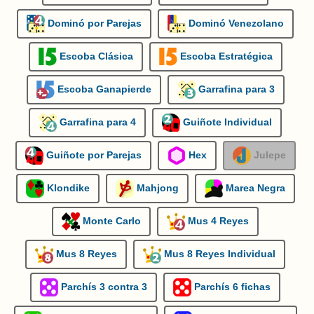
Dominó por Parejas
Dominó Venezolano
Escoba Clásica
Escoba Estratégica
Escoba Ganapierde
Garrafina para 3
Garrafina para 4
Guiñote Individual
Guiñote por Parejas
Hex
Julepe
Klondike
Mahjong
Marea Negra
Monte Carlo
Mus 4 Reyes
Mus 8 Reyes
Mus 8 Reyes Individual
Parchís 3 contra 3
Parchís 6 fichas