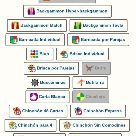
Backgammon Hyper-backgammon
Backgammon Match
Backgammon Tavla
Barricada Individual
Barricada por Parejas
Blub
Brisca Individual
Brisca por Parejas
Burro
Buscaminas
Butifarra
Carta Blanca
Checkers
Chinchón 48 Cartas
Chinchón Express
Chinchón para 4
Chinchón Sin Comodines