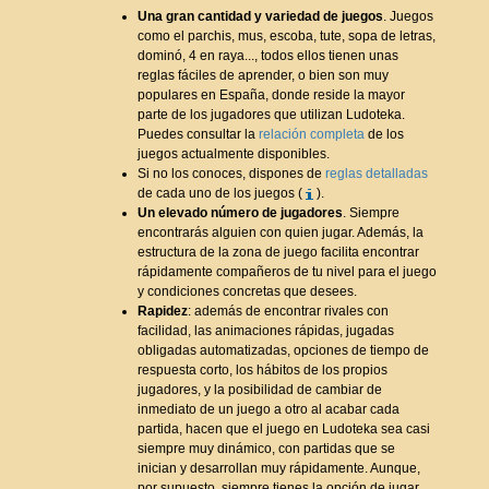
Una gran cantidad y variedad de juegos
. Juegos
como el parchis, mus, escoba, tute, sopa de letras,
dominó, 4 en raya..., todos ellos tienen unas
reglas fáciles de aprender, o bien son muy
populares en España, donde reside la mayor
parte de los jugadores que utilizan Ludoteka.
Puedes consultar la
relación completa
de los
juegos actualmente disponibles.
Si no los conoces, dispones de
reglas detalladas
de cada uno de los juegos (
).
Un elevado número de jugadores
. Siempre
encontrarás alguien con quien jugar. Además, la
estructura de la zona de juego facilita encontrar
rápidamente compañeros de tu nivel para el juego
y condiciones concretas que desees.
Rapidez
: además de encontrar rivales con
facilidad, las animaciones rápidas, jugadas
obligadas automatizadas, opciones de tiempo de
respuesta corto, los hábitos de los propios
jugadores, y la posibilidad de cambiar de
inmediato de un juego a otro al acabar cada
partida, hacen que el juego en Ludoteka sea casi
siempre muy dinámico, con partidas que se
inician y desarrollan muy rápidamente. Aunque,
por supuesto, siempre tienes la opción de jugar