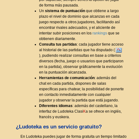
de forma más pausada.
Un
sistema de puntuación
que obtiene a largo
plazo el nivel de dominio que alcanzas en cada
juego respecto a otros jugadores, facilitando así
encontrar rivales adecuados, y el aliciente de
intentar subir posiciones en los
rankings
que se
obtienen diariamente.
Consulta tus partidas
: cada jugador tiene acceso
al historial de las partidas que ha disputado (
), pudiendo realizar consultas en base a criterios
diversos (fecha, juego o usuarios que participaron
en la partida), observar gráficamente la evolución
en la puntuación alcanzada.
Herramientas de comunicación
: además del
chat en cada partida, dispones de salas
específicas para chatear, la posibilidad de ponerte
en contacto inmediatamente con cualquier
jugador y observar la partida que está jugando.
Diferentes idiomas
: además del castellano, la
interfaz de Ludoteka Clasi
K
a se ofrece en inglés,
francés y euskera.
¿Ludoteka es un servicio gratuito?
En Ludoteka puedes jugar de forma gratuita un tiempo limitado