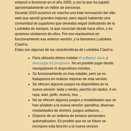
empezó a funcionar en el año 2005, y con la que ha jugado
aproximadamente un millón de personas.
Durante 2020 pusimos en marcha una total renovación del sitio
web que aportó grandes mejoras, pero siguió habiendo una
comunidad de jugadores que deseaba seguir disfrutando de la
Ludoteka de siempre, la que conocían desde hace años, y no
quisimos olvidarnos de ellos. Por eso mantuvimos en
funcionamiento esa anterior versión, y la llamamos Ludoteka
Clasi
K
a.
Estas son algunas de las características de Ludoteka Clasi
K
a:
Para utilizarla debes instalar
el software Java
, y
descargar un programa
. No es posible jugar desde
navegadores ni dispositivos móviles.
Su funcionamiento es muy estable, pero ya no
trabajamos en realizar mejoras de esta versión.
Se ofrecen algunos juegos no disponibles en la
nueva versión: siete y medio, parchís sin dados, 4 en
raya, wari, golfo, reversi, hex, ...
No se ofrecen algunos juegos y modalidades que se
han añadido a la nueva versión: garrafina, diversas
modalidades de dominó, juegos solitarios, ...
Dispone de un sistema de torneos semanales
automatizados. Es posible que en un futuro se
incorpore esta función a la nueva versión.