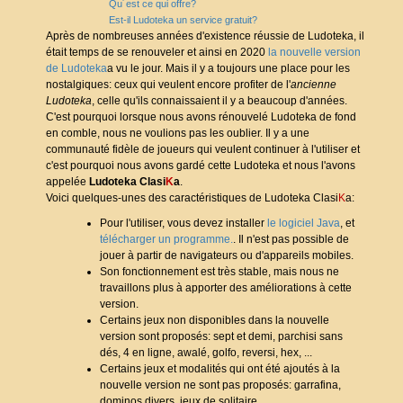
Qu´est ce qui offre?
Est-il Ludoteka un service gratuit?
Après de nombreuses années d'existence réussie de Ludoteka, il
était temps de se renouveler et ainsi en 2020
la nouvelle version
de Ludoteka
a vu le jour. Mais il y a toujours une place pour les
nostalgiques: ceux qui veulent encore profiter de l'
ancienne
Ludoteka
, celle qu'ils connaissaient il y a beaucoup d'années.
C'est pourquoi lorsque nous avons rénouvelé Ludoteka de fond
en comble, nous ne voulions pas les oublier. Il y a une
communauté fidèle de joueurs qui veulent continuer à l'utiliser et
c'est pourquoi nous avons gardé cette Ludoteka et nous l'avons
appelée
Ludoteka Clasi
K
a
.
Voici quelques-unes des caractéristiques de Ludoteka Clasi
K
a:
Pour l'utiliser, vous devez installer
le logiciel Java
, et
télécharger un programme.
. Il n'est pas possible de
jouer à partir de navigateurs ou d'appareils mobiles.
Son fonctionnement est très stable, mais nous ne
travaillons plus à apporter des améliorations à cette
version.
Certains jeux non disponibles dans la nouvelle
version sont proposés: sept et demi, parchisi sans
dés, 4 en ligne, awalé, golfo, reversi, hex, ...
Certains jeux et modalités qui ont été ajoutés à la
nouvelle version ne sont pas proposés: garrafina,
dominos divers, jeux de solitaire, ...