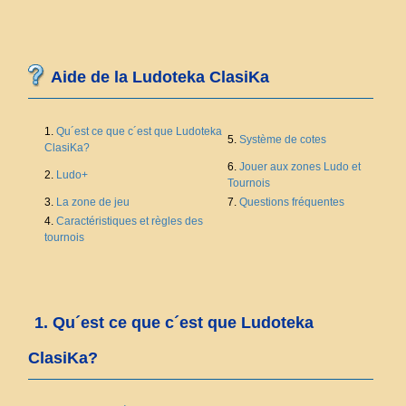
Aide de la Ludoteka ClasiKa
1.
Qu´est ce que c´est que Ludoteka
5.
Système de cotes
ClasiKa?
6.
Jouer aux zones Ludo et
2.
Ludo+
Tournois
3.
La zone de jeu
7.
Questions fréquentes
4.
Caractéristiques et règles des
tournois
1. Qu´est ce que c´est que Ludoteka
ClasiKa?