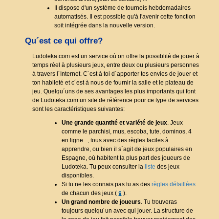
Il dispose d'un système de tournois hebdomadaires
automatisés. Il est possible qu'à l'avenir cette fonction
soit intégrée dans la nouvelle version.
Qu´est ce qui offre?
Ludoteka.com est un service où on offre la possiblité de jouer à
temps réel à plusieurs jeux, entre deux ou plusieurs personnes
à travers l´Internet. C´est à toi d´apporter tes envies de jouer et
ton habileté et c´est à nous de fournir la salle et le plateau de
jeu. Quelqu´uns de ses avantages les plus importants qui font
de Ludoteka.com un site de référence pour ce type de services
sont les caractéristiques suivantes:
Une grande quantité et variété de jeux
. Jeux
comme le parchisi, mus, escoba, tute, dominos, 4
en ligne..., tous avec des règles faciles à
apprendre, ou bien il s´agit de jeux populaires en
Espagne, où habitent la plus part des joueurs de
Ludoteka. Tu peux consulter la
liste
des jeux
disponibles.
Si tu ne les connais pas tu as des
règles détaillées
de chacun des jeux (
).
Un grand nombre de joueurs
. Tu trouveras
toujours quelqu´un avec qui jouer. La structure de