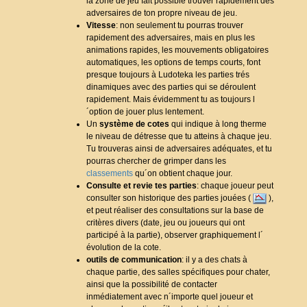
la zone de jeu fait possible trouver rapidement des
adversaires de ton propre niveau de jeu.
Vitesse
: non seulement tu pourras trouver
rapidement des adversaires, mais en plus les
animations rapides, les mouvements obligatoires
automatiques, les options de temps courts, font
presque toujours à Ludoteka les parties trés
dinamiques avec des parties qui se déroulent
rapidement. Mais évidemment tu as toujours l
´option de jouer plus lentement.
Un
système de cotes
qui indique à long therme
le niveau de détresse que tu atteins à chaque jeu.
Tu trouveras ainsi de adversaires adéquates, et tu
pourras chercher de grimper dans les
classements
qu´on obtient chaque jour.
Consulte et revie tes parties
: chaque joueur peut
consulter son historique des parties jouées (
),
et peut réaliser des consultations sur la base de
critères divers (date, jeu ou joueurs qui ont
participé à la partie), observer graphiquement l´
évolution de la cote.
outils de communication
: il y a des chats à
chaque partie, des salles spécifiques pour chater,
ainsi que la possibilité de contacter
inmédiatement avec n´importe quel joueur et