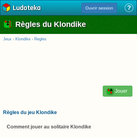
Ludoteka
?
Ouvrir session
Règles du Klondike
Jeux
›
Klondike
›
Regles
Jouer
Règles du jeu Klondike
Comment jouer au solitaire Klondike