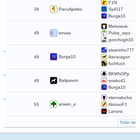
F1N
io
PacoApeles
34
Syd117
Burga10
Melosevic
io
evvaa
49
Pulsa_aqui
gonchogh10
alvarinho777
ayo
Burga10
49
Ikeraragon
fuchfuch
BKWhOPp
ayo
Batipavon
49
eneko41
Burga10
eternalucha
ayo
arwen_e
55
AlonsoF1
Lanora
Todas las e