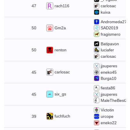
io
rach116
47
carlosac
kuixa
Andromeda27
io
Gm2a
50
SAD2019
fragismero
Batipavon
o
renton
50
luciafer
carlosac
jjsuperes
nio
carlosac
45
eneko45
Burga10
fiesta86
nio
six_gs
45
jjsuperes
MaleTheBest2
Victotin
nio
fuchfuch
39
urcope
eneko22