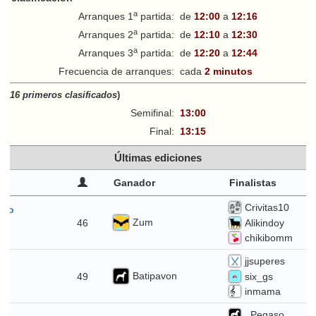
a
Arranques 1
partida:
de
12:00
a
12:16
a
Arranques 2
partida:
de
12:10
a
12:30
a
Arranques 3
partida:
de
12:20
a
12:44
Frecuencia de arranques:
cada
2 minutos
ff
(
16 primeros clasificados
)
Semifinal:
13:00
Final:
13:15
Últimas ediciones
Ganador
Finalistas
Crivitas10
sto
Zum
46
Alikindoy
chikibomm
jjsuperes
io
Batipavon
49
six_gs
inmama
_Pegaso