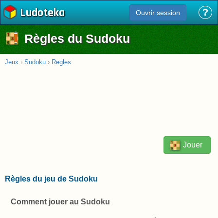
Ludoteka
?
Ouvrir session
Règles du Sudoku
Jeux
›
Sudoku
›
Regles
Jouer
Règles du jeu de Sudoku
Comment jouer au Sudoku