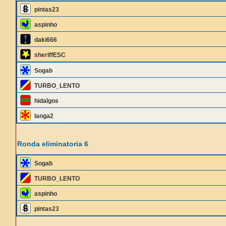
pintas23
aspinho
daki666
sheriffESC
Sogab
TURBO_LENTO
hidalgos
langa2
Ronda eliminatoria 6
Sogab
TURBO_LENTO
aspinho
pintas23