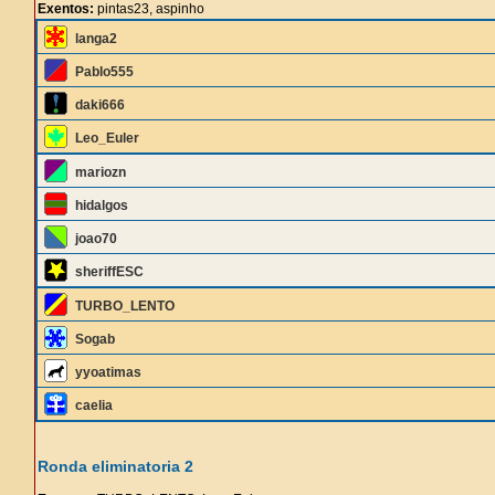
Exentos:
pintas23, aspinho
langa2
Pablo555
daki666
Leo_Euler
mariozn
hidalgos
joao70
sheriffESC
TURBO_LENTO
Sogab
yyoatimas
caelia
Ronda eliminatoria 2