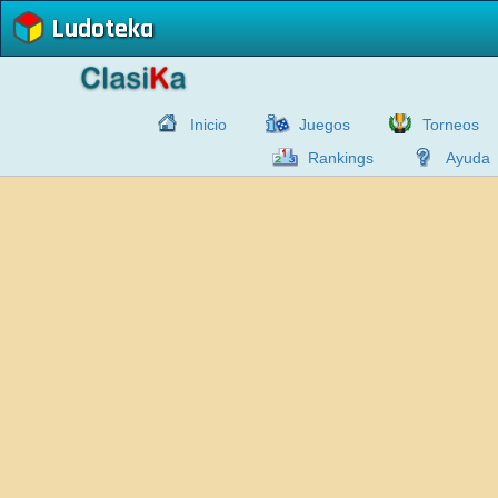
Ludoteka
Inicio
Juegos
Torneos
Rankings
Ayuda