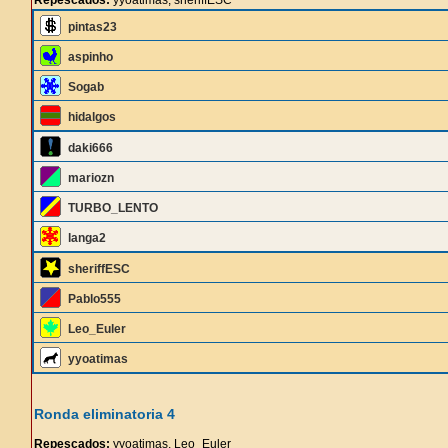
Repescados:
yyoatimas, sheriffESC
pintas23
aspinho
Sogab
hidalgos
daki666
mariozn
TURBO_LENTO
langa2
sheriffESC
Pablo555
Leo_Euler
yyoatimas
Ronda eliminatoria 4
Repescados:
yyoatimas, Leo_Euler