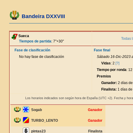
Bandeira DXXVIII
Sueca
Todas l
Tiempos de partida
: 7"+30"
Fase de clasificación
Fase final
No hay fase de clasificación
Sábado 16-Dic-2023 a
Vidas
: 2
[?]
Tiempo por ronda
: 12
Premios
Ganador:
2 días de
Finalista:
1 días de
Los horarios indicados son según hora de España (UTC +2). Fecha y hora
Sogab
Ganador
TURBO_LENTO
Ganador
pintas23
Finalista