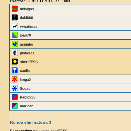
Exentos:
TURBO_LENTO, Leo_Euler
hidalgos
daki666
yyoatimas
joao70
aspinho
pintas23
sheriffESC
caelia
langa2
Sogab
Pablo555
mariozn
Ronda eliminatoria 3