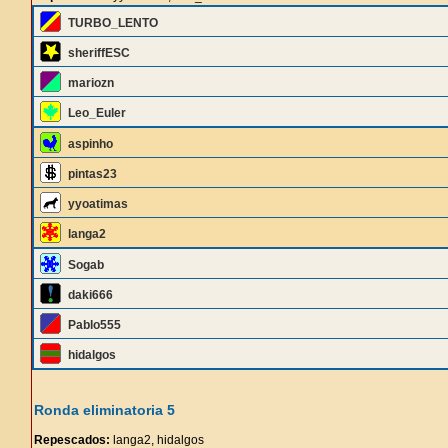
TURBO_LENTO
sheriffESC
mariozn
Leo_Euler
aspinho
pintas23
yyoatimas
langa2
Sogab
daki666
Pablo555
hidalgos
Ronda eliminatoria 5
Repescados:
langa2, hidalgos