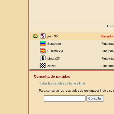
Los h
javi_35
Ganador
Susanbm
Finalista
Disreflexia
Finalista
pintas23
Finalista
ziszas
Finalista
Consulta de partidas
Todas las partidas de la fase final
Para consultar los resultados de un jugador indica su