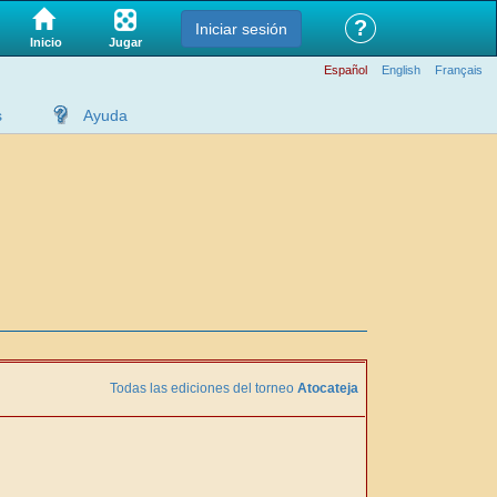
?
Iniciar sesión
Jugar
Inicio
Español
English
Français
s
Ayuda
Todas las ediciones del torneo
Atocateja