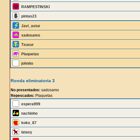
RAMPESTINSKI
pintas23
Javi_astur
sadosamo
Txusur
Plaquetas
johnito
Ronda eliminatoria 3
No presentados:
sadosamo
Repescados:
Plaquetas
espera999
nachinho
koko_87
lataxy