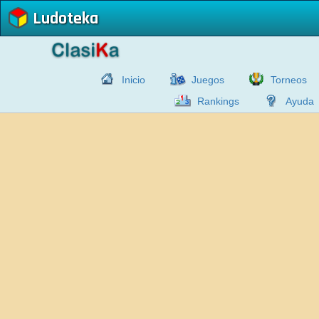
Ludoteka
Inicio
Juegos
Torneos
Rankings
Ayuda