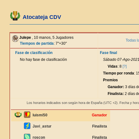
Atocateja CDV
Julepe
, 10 manos, 5 Jugadores
Todas l
Tiempos de partida
: 7"+30"
Fase de clasificación
Fase final
No hay fase de clasificación
Sábado 07-Ago-2021 
Vidas
: 8
[?]
Tiempo por ronda
: 
Premios
Ganador:
3 días d
Finalista:
2 días d
Los horarios indicados son según hora de España (UTC +2). Fecha y hora
luismi50
Ganador
Javi_astur
Finalista
roscon
Finalista