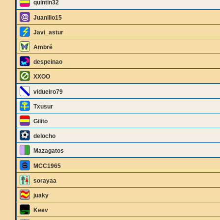
quintin32
Juanillo15
Javi_astur
Ambré
despeinao
XXOO
vidueiro79
Txusur
Gilito
delocho
Mazagatos
MCC1965
sorayaa
juaky
Keev