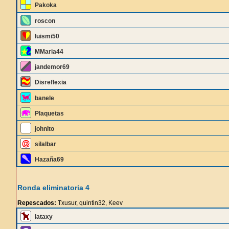
Pakoka
roscon
luismi50
MMaria44
jandemor69
Disreflexia
banele
Plaquetas
johnito
silalbar
Hazaña69
Ronda eliminatoria 4
Repescados:
Txusur, quintin32, Keev
lataxy