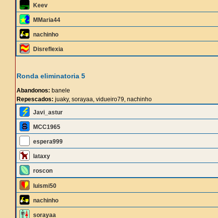
Keev
MMaria44
nachinho
Disreflexia
Ronda eliminatoria 5
Abandonos:
banele
Repescados:
juaky, sorayaa, vidueiro79, nachinho
Javi_astur
MCC1965
espera999
lataxy
roscon
luismi50
nachinho
sorayaa