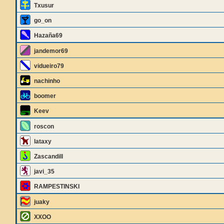
Txusur
go_on
Hazaña69
jandemor69
vidueiro79
nachinho
boomer
Keev
roscon
lataxy
Zascandill
javi_35
RAMPESTINSKI
juaky
XXOO