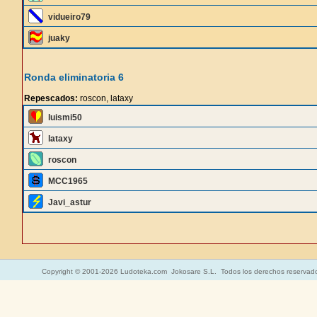
vidueiro79
juaky
Ronda eliminatoria 6
Repescados:
roscon, lataxy
luismi50
lataxy
roscon
MCC1965
Javi_astur
Copyright © 2001-2026 Ludoteka.com Jokosare S.L. Todos los derechos reservad