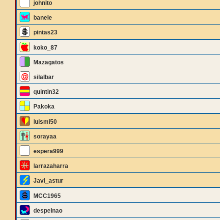
johnito
banele
pintas23
koko_87
Mazagatos
silalbar
quintin32
Pakoka
luismi50
sorayaa
espera999
larrazaharra
Javi_astur
MCC1965
despeinao