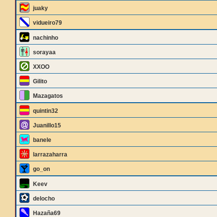
juaky
vidueiro79
nachinho
sorayaa
XXOO
Gilito
Mazagatos
quintin32
Juanillo15
banele
larrazaharra
go_on
Keev
delocho
Hazaña69