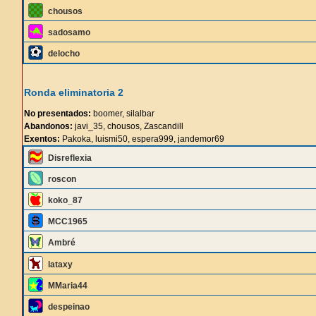
chousos
sadosamo
delocho
Ronda eliminatoria 2
No presentados:
boomer, silalbar
Abandonos:
javi_35, chousos, Zascandill
Exentos:
Pakoka, luismi50, espera999, jandemor69
Disreflexia
roscon
koko_87
MCC1965
Ambré
lataxy
MMaria44
despeinao