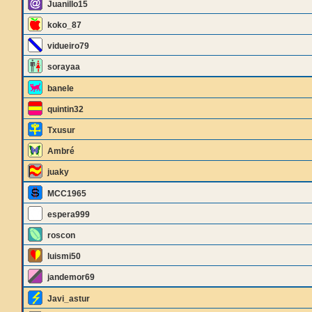
Juanillo15
koko_87
vidueiro79
sorayaa
banele
quintin32
Txusur
Ambré
juaky
MCC1965
espera999
roscon
luismi50
jandemor69
Javi_astur